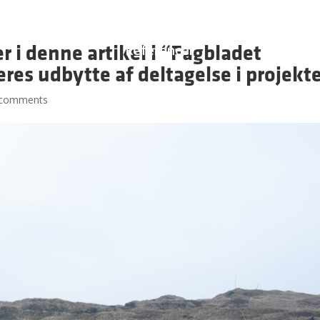
Virksomheder
Psykoterapi
Om os
Bæredyg
r i denne artikel i “Fagbladet
Referencer
res udbytte af deltagelse i projekte
 comments