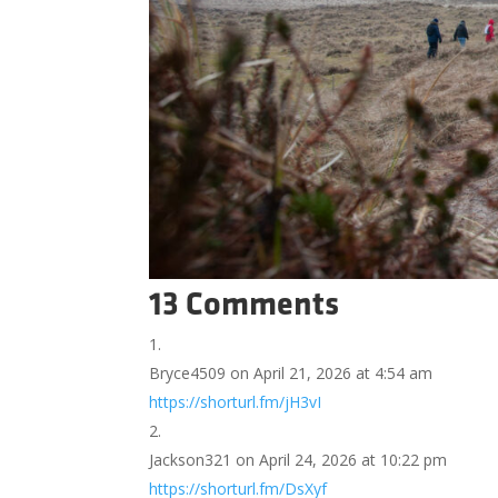
13 Comments
Bryce4509
on April 21, 2026 at 4:54 am
https://shorturl.fm/jH3vI
Jackson321
on April 24, 2026 at 10:22 pm
https://shorturl.fm/DsXyf