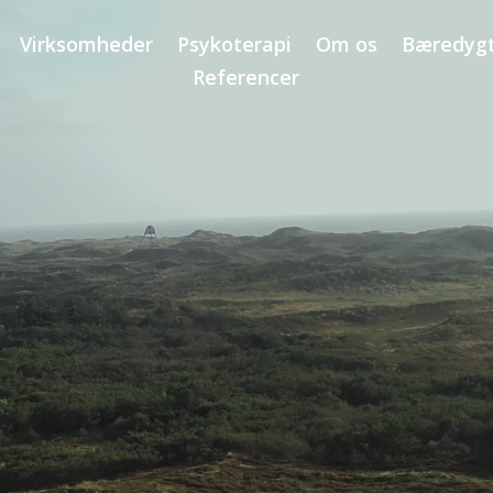
Virksomheder
Psykoterapi
Om os
Bæredyg
Referencer