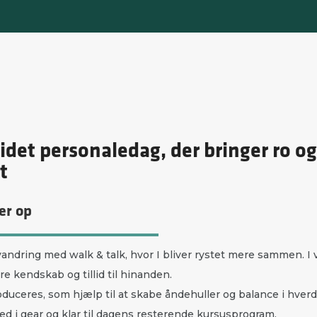
idet personaledag, der bringer ro o
t
er op
andring med walk & talk, hvor I bliver rystet mere sammen. I v
re kendskab og tillid til hinanden.
oduceres, som hjælp til at skabe åndehuller og balance i hve
ed i gear og klar til dagens resterende kursusprogram.