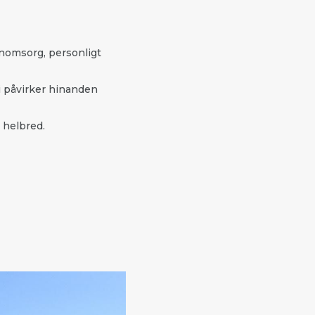
enomsorg, personligt
i påvirker hinanden
 helbred.