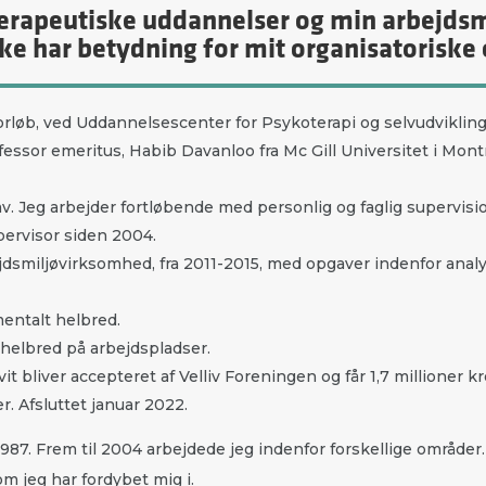
erapeutiske uddannelser og min arbejdsm
e har betydning for mit organisatoriske 
orløb, ved Uddannelsescenter for Psykoterapi og selvudviklin
fessor emeritus, Habib Davanloo fra Mc Gill Universitet i Mon
v. Jeg arbejder fortløbende med personlig og faglig supervisi
ervisor siden 2004.
ejdsmiljøvirksomhed, fra 2011-2015, med opgaver indenfor analy
entalt helbred.
helbred på arbejdspladser.
bliver accepteret af Velliv Foreningen og får 1,7 millioner kr
r. Afsluttet januar 2022.
87. Frem til 2004 arbejdede jeg indenfor forskellige områder
m jeg har fordybet mig i.