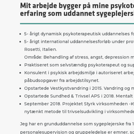
Mit arbejde bygger på mine psykot
erfaring som uddannet sygeplejersk
5- årigt dynamisk psykoterapeutisk uddannelses f
5- årigt international uddannelsesforløb under pro
Rosetti, Italien.
Område: Behandling af stress, angst, depression m
Praktiseret som selvstændig psykoterapeut og sup
Konsulent i psykisk arbejdsmiljø i autoriseret arb
påbudsopgaver fra arbejdstilsynet.
Opstartede Vestkystvandring i 2015. Vandring og m
Opstartede Sundhed & Trivsel APS i 2018. Mentalt 
September 2018. Projektet Styrk virksomheden -Kvit 
nytænkt metode til trivselsudvikling i virksomhede
Jeg har en grunduddannelse som sygeplejerske fra 19
personalesupervision og gruppeledelse er emner, so