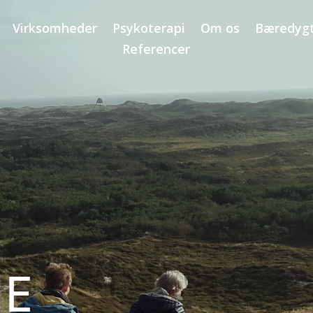
Virksomheder
Psykoterapi
Om os
Bæredyg
Referencer
NE