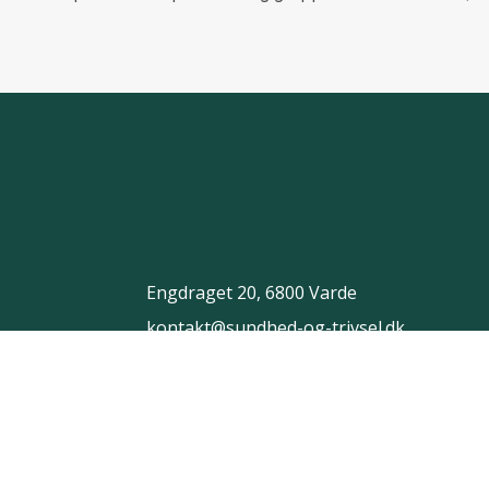
Engdraget 20, 6800 Varde
kontakt@sundhed-og-trivsel.dk
23 35 32 33
Tlf:
Persondatapolitik