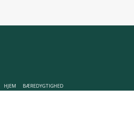
HJEM
BÆREDYGTIGHED
VIRKSOMHEDER
OM OS
KONTAKT